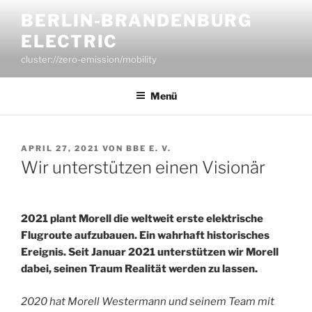
Zum
BERLIN-BRANDENBURG
Inhalt
ELECTRIC
springen
cluster://zero-emission/mobility
Menü
VERÖFFENTLICHT
APRIL 27, 2021
VON
BBE E. V.
AM
Wir unterstützen einen Visionär
2021 plant Morell die weltweit erste elektrische
Flugroute aufzubauen.
Ein wahrhaft historisches
Ereignis.
Seit Januar 2021 unterstützen wir Morell
dabei, seinen Traum Realität werden zu lassen.
2020 hat Morell Westermann und seinem Team mit