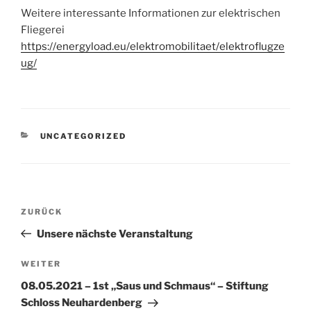
Weitere interessante Informationen zur elektrischen
Fliegerei
https://energyload.eu/elektromobilitaet/elektroflugze
ug/
KATEGORIEN
UNCATEGORIZED
Beitragsnavigation
Vorheriger
ZURÜCK
Beitrag
Unsere nächste Veranstaltung
Nächster
WEITER
Beitrag
08.05.2021 – 1st „Saus und Schmaus“ – Stiftung
Schloss Neuhardenberg