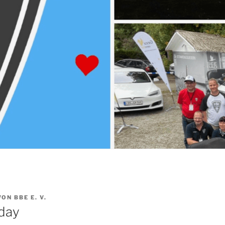
VON
BBE E. V.
day