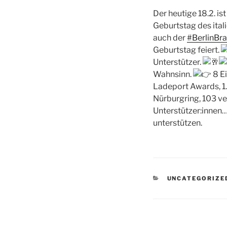
Der heutige 18.2. is
Geburtstag des ital
auch der
#BerlinBr
Geburtstag feiert.
Unterstützer.
Wahnsinn.
8 E
Ladeport Awards, 1. 
Nürburgring, 103 v
Unterstützer:innen
unterstützen.
KATEGORIEN
UNCATEGORIZE