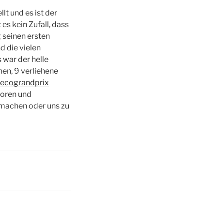
lt und es ist der
t es kein Zufall, dass
 seinen ersten
d die vielen
 war der helle
en, 9 verliehene
ecograndprix
soren und
zumachen oder uns zu