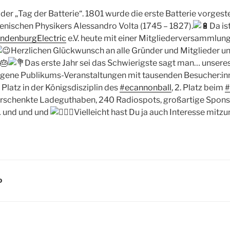
t der „Tag der Batterie“. 1801 wurde die erste Batterie vorgestel
ienischen Physikers Alessandro Volta (1745 – 1827).
Da is
andenburgElectric
e.V. heute mit einer Mitgliederversammlung
Herzlichen Glückwunsch an alle Gründer und Mitglieder un
Das erste Jahr sei das Schwierigste sagt man… unseres
igene Publikums-Veranstaltungen mit tausenden Besucher:inn
Platz in der Königsdisziplin des
#ecannonball
, 2. Platz beim
#
erschenkte Ladeguthaben, 240 Radiospots, großartige Spon
… und und und
Vielleicht hast Du ja auch Interesse mit
D